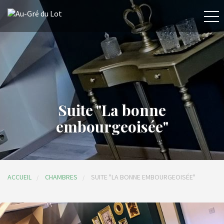
Suite "La bonne
embourgeoisée"
ACCUEIL
CHAMBRES
SUITE "LA BONNE EMBOURGEOISÉE"